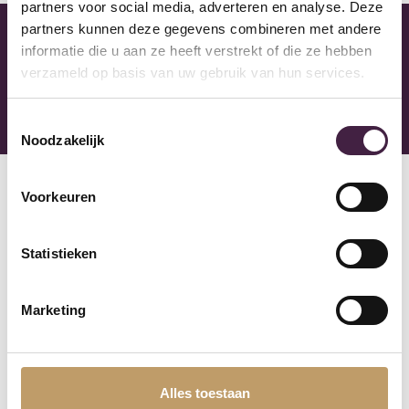
partners voor social media, adverteren en analyse. Deze
partners kunnen deze gegevens combineren met andere
informatie die u aan ze heeft verstrekt of die ze hebben
Mega Showroom
verzameld op basis van uw gebruik van hun services.
Kom inspiratie op doen met meer dan 1500 vloeren in
onze showroom in Almere.
Toestemmingsselectie
Noodzakelijk
Voorkeuren
Statistieken
Volg onze instagram
Marketing
Druk hier
Alles toestaan