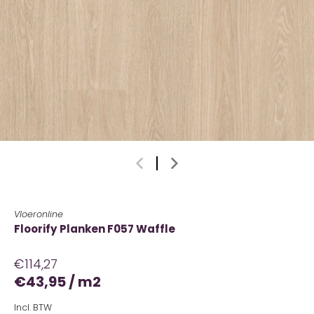
Vloeronline
Floorify Planken F057 Waffle
€114,27
€43,95
/
m2
Incl. BTW