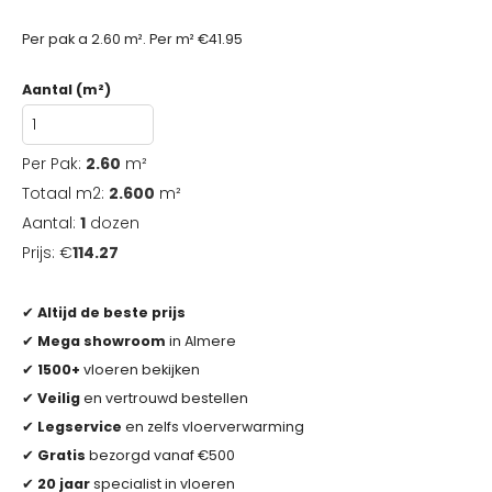
Per pak a 2.60 m². Per m² €41.95
Aantal (m²)
Per Pak:
2.60
m²
Totaal m2:
2.600
m²
Aantal:
1
dozen
Prijs: €
114.27
✔
Altijd de beste prijs
✔
Mega showroom
in Almere
✔
1500+
vloeren bekijken
✔
Veilig
en vertrouwd bestellen
✔
Legservice
en zelfs vloerverwarming
✔
Gratis
bezorgd vanaf €500
✔
20 jaar
specialist in vloeren