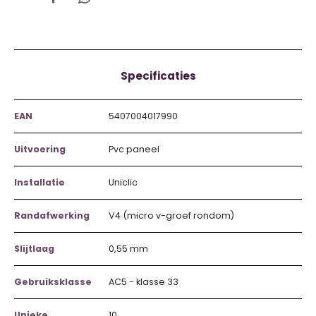
Specificaties
EAN
5407004017990
Uitvoering
Pvc paneel
Installatie
Uniclic
Randafwerking
V4 (micro v-groef rondom)
Slijtlaag
0,55 mm
Gebruiksklasse
AC5 - klasse 33
Unieke
10