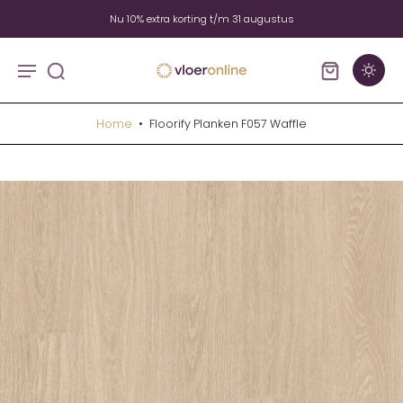
Nu 10% extra korting t/m 31 augustus
Home
•
Floorify Planken F057 Waffle