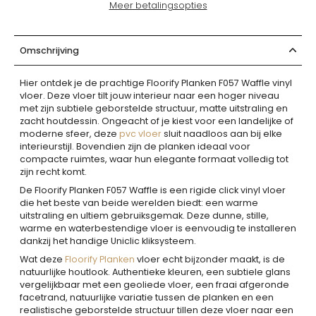
Meer betalingsopties
Omschrijving
Hier ontdek je de prachtige Floorify Planken F057 Waffle vinyl
vloer. Deze vloer tilt jouw interieur naar een hoger niveau
met zijn subtiele geborstelde structuur, matte uitstraling en
zacht houtdessin. Ongeacht of je kiest voor een landelijke of
moderne sfeer, deze
pvc vloer
sluit naadloos aan bij elke
interieurstijl. Bovendien zijn de planken ideaal voor
compacte ruimtes, waar hun elegante formaat volledig tot
zijn recht komt.
De Floorify Planken F057 Waffle is een rigide click vinyl vloer
die het beste van beide werelden biedt: een warme
uitstraling en ultiem gebruiksgemak. Deze dunne, stille,
warme en waterbestendige vloer is eenvoudig te installeren
dankzij het handige Uniclic kliksysteem.
Wat deze
Floorify Planken
vloer echt bijzonder maakt, is de
natuurlijke houtlook. Authentieke kleuren, een subtiele glans
vergelijkbaar met een geoliede vloer, een fraai afgeronde
facetrand, natuurlijke variatie tussen de planken en een
realistische geborstelde structuur tillen deze vloer naar een