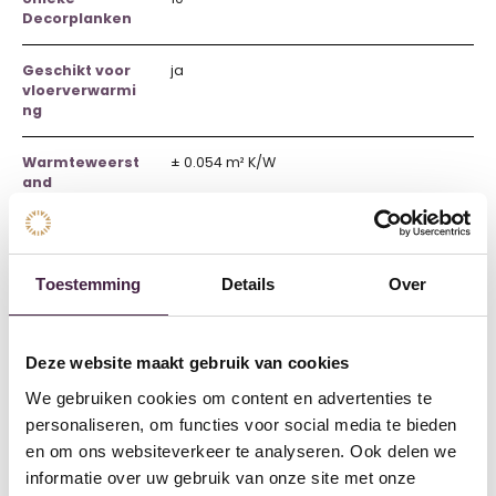
Decorplanken
Geschikt voor
ja
vloerverwarmi
ng
Warmteweerst
± 0.054 m² K/W
and
Waterbestendi
ja
g
Toestemming
Details
Over
Garantie
20 jaar
Huishoudelijk
Deze website maakt gebruik van cookies
Afmeting
1219 x 178 x 4 mm
We gebruiken cookies om content en advertenties te
paneel
personaliseren, om functies voor social media te bieden
en om ons websiteverkeer te analyseren. Ook delen we
See more
informatie over uw gebruik van onze site met onze