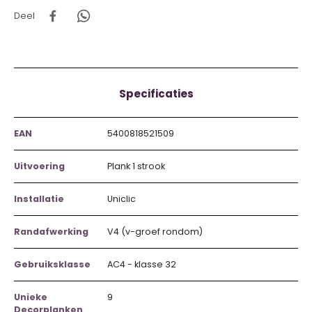
Deel
Specificaties
EAN
5400818521509
Uitvoering
Plank 1 strook
Installatie
Uniclic
Randafwerking
V4 (v-groef rondom)
Gebruiksklasse
AC4 - klasse 32
Unieke
9
Decorplanken