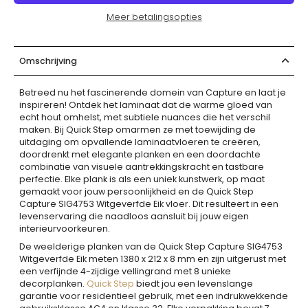
Meer betalingsopties
Omschrijving
Betreed nu het fascinerende domein van Capture en laat je
inspireren! Ontdek het laminaat dat de warme gloed van
echt hout omhelst, met subtiele nuances die het verschil
maken. Bij Quick Step omarmen ze met toewijding de
uitdaging om opvallende laminaatvloeren te creëren,
doordrenkt met elegante planken en een doordachte
combinatie van visuele aantrekkingskracht en tastbare
perfectie. Elke plank is als een uniek kunstwerk, op maat
gemaakt voor jouw persoonlijkheid en de Quick Step
Capture SIG4753 Witgeverfde Eik vloer. Dit resulteert in een
levenservaring die naadloos aansluit bij jouw eigen
interieurvoorkeuren.
De weelderige planken van de Quick Step Capture SIG4753
Witgeverfde Eik meten 1380 x 212 x 8 mm en zijn uitgerust met
een verfijnde 4-zijdige vellingrand met 8 unieke
decorplanken.
Quick Step
biedt jou een levenslange
garantie voor residentieel gebruik, met een indrukwekkende