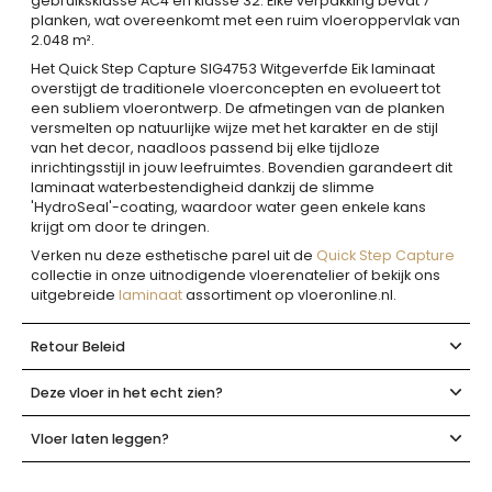
gebruiksklasse AC4 en klasse 32. Elke verpakking bevat 7
planken, wat overeenkomt met een ruim vloeroppervlak van
2.048 m².
Het Quick Step Capture SIG4753 Witgeverfde Eik laminaat
overstijgt de traditionele vloerconcepten en evolueert tot
een subliem vloerontwerp. De afmetingen van de planken
versmelten op natuurlijke wijze met het karakter en de stijl
van het decor, naadloos passend bij elke tijdloze
inrichtingsstijl in jouw leefruimtes. Bovendien garandeert dit
laminaat waterbestendigheid dankzij de slimme
'HydroSeal'-coating, waardoor water geen enkele kans
krijgt om door te dringen.
Verken nu deze esthetische parel uit de
Quick Step Capture
collectie in onze uitnodigende vloerenatelier of bekijk ons
uitgebreide
laminaat
assortiment op vloeronline.nl.
Retour Beleid
Deze vloer in het echt zien?
Vloer laten leggen?