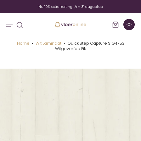
Nu 10% extra korting t/m 31 augustus
Home
•
Wit Laminaat
•
Quick Step Capture SIG4753
Witgeverfde Eik