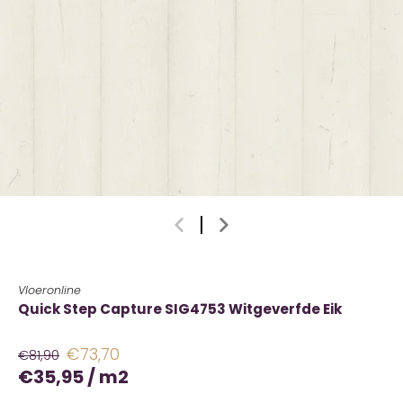
Vloeronline
Quick Step Capture SIG4753 Witgeverfde Eik
€73,70
€81,90
€35,95
/
m2