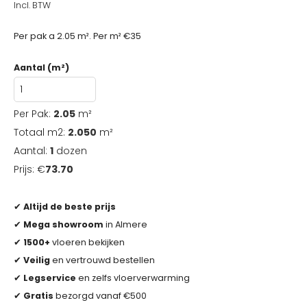
Incl. BTW
Per pak a 2.05 m². Per m² €35
Aantal (m²)
Per Pak:
2.05
m²
Totaal m2:
2.050
m²
Aantal:
1
dozen
Prijs: €
73.70
✔
Altijd de beste prijs
✔
Mega showroom
in Almere
✔
1500+
vloeren bekijken
✔
Veilig
en vertrouwd bestellen
✔
Legservice
en zelfs vloerverwarming
✔
Gratis
bezorgd vanaf €500