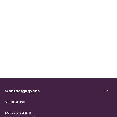
Contactgegvens
VloerOnline
Markerkant 11 18