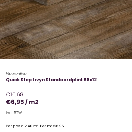
Vloeronline
Quick Step Livyn Standaardplint 58x12
€16,68
€6,95
/
m2
Incl. BTW
Per pak a 2.40 m². Per m² €6.95