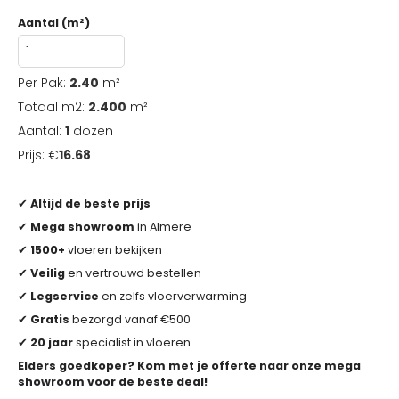
Aantal (m²)
Per Pak:
2.40
m²
Totaal m2:
2.400
m²
Aantal:
1
dozen
Prijs: €
16.68
✔
Altijd de beste prijs
✔
Mega showroom
in Almere
✔
1500+
vloeren bekijken
✔
Veilig
en vertrouwd bestellen
✔
Legservice
en zelfs vloerverwarming
✔
Gratis
bezorgd vanaf €500
✔
20 jaar
specialist in vloeren
Elders goedkoper? Kom met je offerte naar onze mega
showroom voor de beste deal!