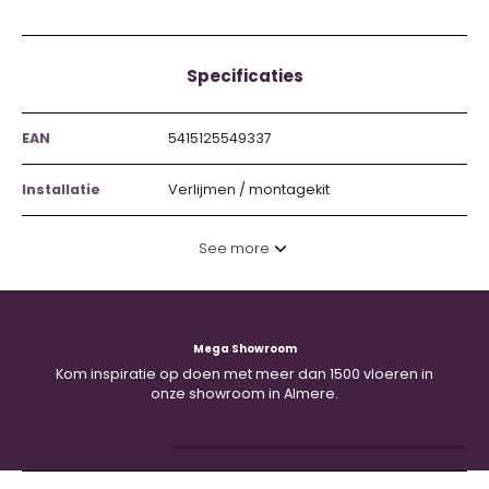
Specificaties
EAN
5415125549337
Installatie
Verlijmen / montagekit
See more
Mega Showroom
Kom inspiratie op doen met meer dan 1500 vloeren in
onze showroom in Almere.