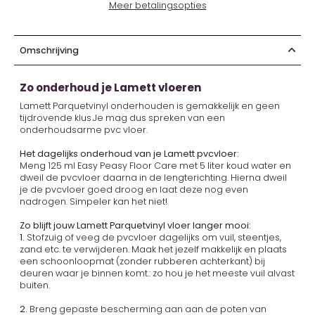
Meer betalingsopties
Omschrijving
Zo onderhoud je Lamett vloeren
Lamett Parquetvinyl onderhouden is gemakkelijk en geen
tijdrovende klus.Je mag dus spreken van een
onderhoudsarme pvc vloer.
Het dagelijks onderhoud van je Lamett pvcvloer:
Meng 125 ml Easy Peasy Floor Care met 5 liter koud water en
dweil de pvcvloer daarna in de lengterichting. Hierna dweil
je de pvcvloer goed droog en laat deze nog even
nadrogen. Simpeler kan het niet!
Zo blijft jouw Lamett Parquetvinyl vloer langer mooi:
1.
Stofzuig of veeg de pvcvloer dagelijks om vuil, steentjes,
zand etc. te verwijderen. Maak het jezelf makkelijk en plaats
een schoonloopmat (zonder rubberen achterkant) bij
deuren waar je binnen komt.: zo hou je het meeste vuil alvast
buiten.
2.
Breng gepaste bescherming aan aan de poten van