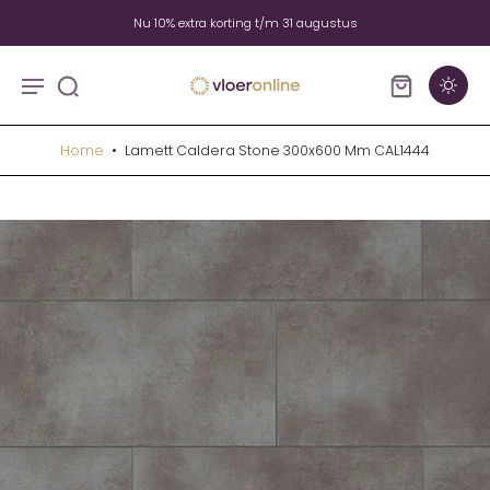
Nu 10% extra korting t/m 31 augustus
Home
•
Lamett Caldera Stone 300x600 Mm CAL1444