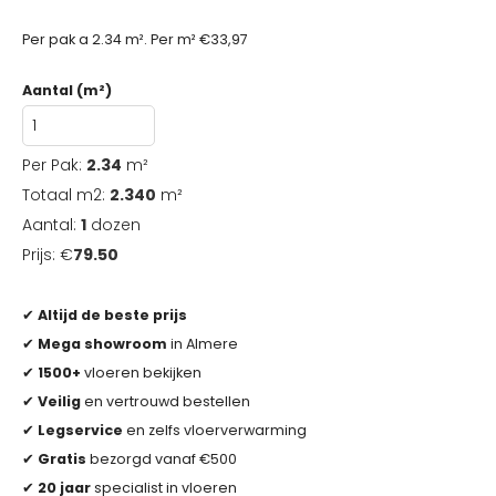
Per pak a 2.34 m². Per m² €33,97
Aantal (m²)
Per Pak:
2.34
m²
Totaal m2:
2.340
m²
Aantal:
1
dozen
Prijs: €
79.50
✔
Altijd de beste prijs
✔
Mega showroom
in Almere
✔
1500+
vloeren bekijken
✔
Veilig
en vertrouwd bestellen
✔
Legservice
en zelfs vloerverwarming
✔
Gratis
bezorgd vanaf €500
✔
20 jaar
specialist in vloeren