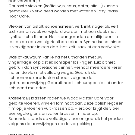
Hoe verwijder je .....
Courante vlekken (koffie, wijn, saus, boter, olie ...)
kunnen
gemakkelijk verwijderd worden met water en Easy Peasy
Floor Care.
Vlekken van asfalt, schoensmeer, verf, inkt, nagellak, verf
e.d.
kunnen vaak verwijderd worden met een doek met
synthetische thinner. Het is aangeraden om altijd eerst te
testen op een weinig zichtbare plaats. Synthetische thinner
is verkrijgbaar in een doe-het-zelf-zaak of een verfwinkel.
Was of kauwgum
kan je na het uitharden met uw
vingernagel of plastiek schraper los krijgen. Lukt dit niet,
gebruik dan synthetische thinner. Herhaal meerdere keren
indien de vlek niet volledig weg is. Gebruik de
schoonmaakproducten steeds volgens de
gebruiksaanwijzing. Gebruik nooit schuursponsjes of ander
schurend materiaal.
Krassen:
Bij krassen raden we Woca Master Care voor
gelakte vloeren, vinyl en laminaat aan. Deze polish legt een
film op je vloer en vult krassen op. Hierdoor krijgt de vloer
een egale glans en vallen krassen minder op.
Behandel steeds de volledige vloer en gebruik het product
volgens de aanwijzingen op de verpakking.