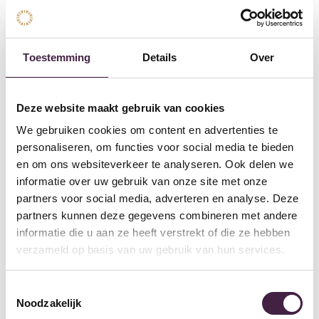
Randafwerking
V4 - groef aan alle zijden
Slijtlaag
0,55
Toestemming
Details
Over
Gebruiksklasse
Klik pvcvloer
Deze website maakt gebruik van cookies
Geschikt voor
Ja
vloerverwarmi
We gebruiken cookies om content en advertenties te
ng
personaliseren, om functies voor social media te bieden
en om ons websiteverkeer te analyseren. Ook delen we
Warmteweerst
0,042 m2K/W
informatie over uw gebruik van onze site met onze
and
partners voor social media, adverteren en analyse. Deze
partners kunnen deze gegevens combineren met andere
Waterbestendi
Ja
g
informatie die u aan ze heeft verstrekt of die ze hebben
verzameld op basis van uw gebruik van hun services.
Garantie
35 jaar
Huishoudelijk
Toestemmingsselectie
Noodzakelijk
Afmeting
600 x 300 x 4+1mm