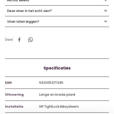
Retour Beleid
Deze vloer in het echt zien?
Vloer laten leggen?
Deel
Specificaties
EAN
5420053171345
Uitvoering
Lange en brede plank
Installatie
I4F TightLock kliksysteem