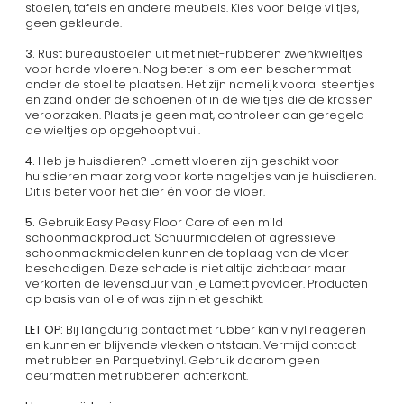
stoelen, tafels en andere meubels. Kies voor beige viltjes,
geen gekleurde.
3.
Rust bureaustoelen uit met niet-rubberen zwenkwieltjes
voor harde vloeren. Nog beter is om een beschermmat
onder de stoel te plaatsen. Het zijn namelijk vooral steentjes
en zand onder de schoenen of in de wieltjes die de krassen
veroorzaken. Plaats je geen mat, controleer dan geregeld
de wieltjes op opgehoopt vuil.
4.
Heb je huisdieren? Lamett vloeren zijn geschikt voor
huisdieren maar zorg voor korte nageltjes van je huisdieren.
Dit is beter voor het dier én voor de vloer.
5.
Gebruik Easy Peasy Floor Care of een mild
schoonmaakproduct. Schuurmiddelen of agressieve
schoonmaakmiddelen kunnen de toplaag van de vloer
beschadigen. Deze schade is niet altijd zichtbaar maar
verkorten de levensduur van je Lamett pvcvloer. Producten
op basis van olie of was zijn niet geschikt.
LET OP:
Bij langdurig contact met rubber kan vinyl reageren
en kunnen er blijvende vlekken ontstaan. Vermijd contact
met rubber en Parquetvinyl. Gebruik daarom geen
deurmatten met rubberen achterkant.