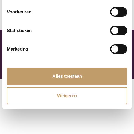
paneel
Voorkeuren
See more
Statistieken
Mega Showroom
Marketing
Kom inspiratie op doen met meer dan 1500 vloeren in
onze showroom in Almere.
Alles toestaan
Weigeren
Volg onze instagram