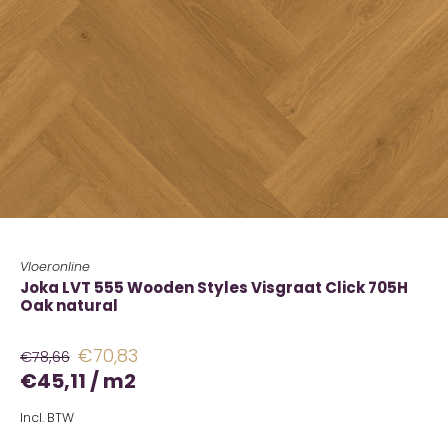
Vloeronline
Joka LVT 555 Wooden Styles Visgraat Click 705H
Oak natural
€70,83
€78,66
€45,11
/
m2
Incl. BTW