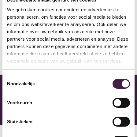
Waterbestendi
Ja
g
We gebruiken cookies om content en advertenties te
personaliseren, om functies voor social media te bieden
Garantie
15 jaar
en om ons websiteverkeer te analyseren. Ook delen we
Huishoudelijk
informatie over uw gebruik van onze site met onze
partners voor social media, adverteren en analyse. Deze
Afmeting
750 x 150 x 7 mm
partners kunnen deze gegevens combineren met andere
paneel
informatie die u aan ze heeft verstrekt of die ze hebben
verzameld op basis van uw gebruik van hun services.
See more
Toestemmingsselectie
Noodzakelijk
Mega Showroom
Kom inspiratie op doen met meer dan 1500 vloeren in
Voorkeuren
onze showroom in Almere.
Statistieken