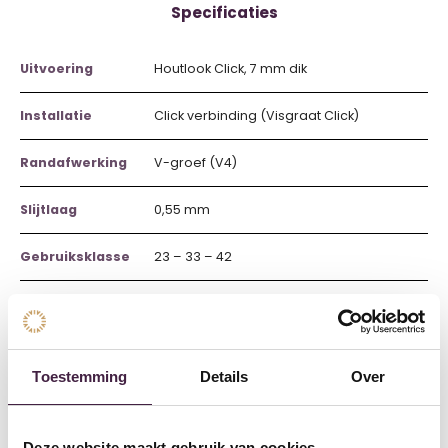
Specificaties
Uitvoering
Houtlook Click, 7 mm dik
Installatie
Click verbinding (Visgraat Click)
Randafwerking
V-groef (V4)
Slijtlaag
0,55 mm
Gebruiksklasse
23 – 33 – 42
Geschikt voor
ja
vloerverwarmi
ng
Toestemming
Details
Over
Warmteweerst
0,04 m²·K/W
and
Deze website maakt gebruik van cookies