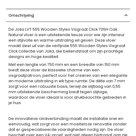
Omschrijving
De Joka LVT 555 Wooden Styles Visgraat Click 705H Oak
Natural vloer is een uitstekende keuze voor wie zijn interieur
een stijlvolle en warme uitstraling wil geven. Deze vloer
maakt deel uit van de verfijnde 555 Wooden Styles Visgraat
Click collectie van Joka, die bekendstaat om zijn prachtige
designs en hoge kwaliteit.
Met een lengte van 750 mm en een breedte van 150 mm
biedt deze vloer de klassieke charme van een
visgraatpatroon, perfect voor het creëren van een elegante
en moderne uitstraling in elk type ruimte. De dikte van 7 mm
zorgt voor een robuuste basis, terwijl de slijtlaag van 0,55
mm uitstekende bescherming biedt tegen slijtage,
waardoor de vloer ideaal is voor drukbezochte gebieden in
je huis.
De innovatieve clickverbinding maakt de installatie snel en
eenvoudig, wat zorgt voor een moeiteloze renovatie zonder
dat er gespecialiseerde vaardigheden nodig zijn. De vloer
beschikt over een V4-groef, wat niet alleen bijdraagt aan de