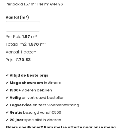
Per pak a 1.57 m². Per m² €44.96
Aantal (m²)
Per Pak:
1.57
m²
Totaal m2:
1.570
m²
Aantal:
1
dozen
Prijs: €
70.83
✔
Altijd de beste prijs
✔
Mega showroom
in Almere
✔
1500+
vloeren bekijken
✔
Veilig
en vertrouwd bestellen
✔
Legservice
en zelfs vloerverwarming
✔
Gratis
bezorgd vanaf €500
✔
20 jaar
specialist in vloeren
Elders goedkoper? Kom met je offerte naar onze mega