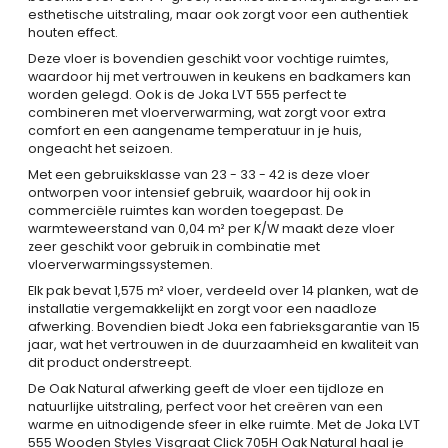
esthetische uitstraling, maar ook zorgt voor een authentiek
houten effect.
Deze vloer is bovendien geschikt voor vochtige ruimtes,
waardoor hij met vertrouwen in keukens en badkamers kan
worden gelegd. Ook is de Joka LVT 555 perfect te
combineren met vloerverwarming, wat zorgt voor extra
comfort en een aangename temperatuur in je huis,
ongeacht het seizoen.
Met een gebruiksklasse van 23 - 33 - 42 is deze vloer
ontworpen voor intensief gebruik, waardoor hij ook in
commerciële ruimtes kan worden toegepast. De
warmteweerstand van 0,04 m² per K/W maakt deze vloer
zeer geschikt voor gebruik in combinatie met
vloerverwarmingssystemen.
Elk pak bevat 1,575 m² vloer, verdeeld over 14 planken, wat de
installatie vergemakkelijkt en zorgt voor een naadloze
afwerking. Bovendien biedt Joka een fabrieksgarantie van 15
jaar, wat het vertrouwen in de duurzaamheid en kwaliteit van
dit product onderstreept.
De Oak Natural afwerking geeft de vloer een tijdloze en
natuurlijke uitstraling, perfect voor het creëren van een
warme en uitnodigende sfeer in elke ruimte. Met de Joka LVT
555 Wooden Styles Visgraat Click 705H Oak Natural haal je